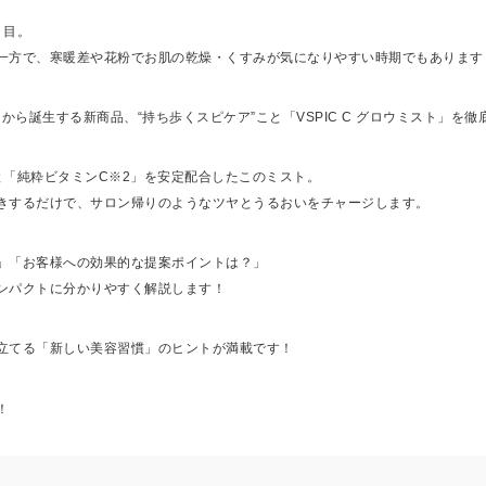
り目。
一方で、寒暖差や花粉でお肌の乾燥・くすみが気になりやすい時期でもあります
Cラインから誕生する新商品、“持ち歩くスピケア”こと「VSPIC C グロウミスト」を
と「純粋ビタミンC※2」を安定配合したこのミスト。
きするだけで、サロン帰りのようなツヤとうるおいをチャージします。
」「お客様への効果的な提案ポイントは？」
ンパクトに分かりやすく解説します！
立てる「新しい美容習慣」のヒントが満載です！
！