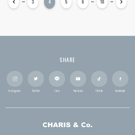
...
...
...
Prev
3
4
5
6
10
Next
SHARE
Instagram
Twitter
Line
Youtube
Tiktok
facebook