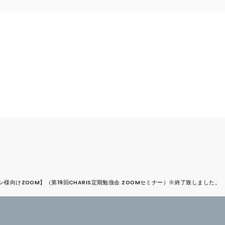
ロン様向けZOOM】（第19回CHARIS定期勉強会 ZOOMセミナー）※終了致しました。