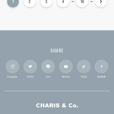
...
...
1
2
3
4
10
Next
SHARE
Instagram
Twitter
Line
Youtube
Tiktok
facebook